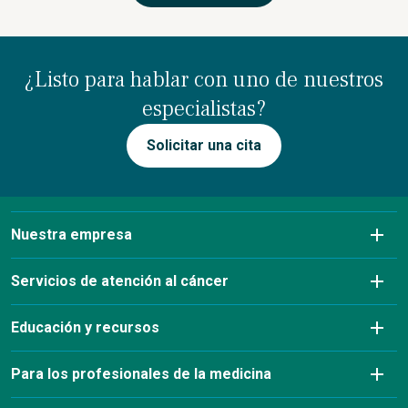
¿Listo para hablar con uno de nuestros
especialistas?
Solicitar una cita
Nuestra empresa
Sobre nosotros
Servicios de atención al cáncer
Afecciones que tratamos
Diagnóstico por imagen
Educación y recursos
Información sobre seguros y pagos
Servicios de laboratorio
Eventos benéficos contra el cáncer y afiliaciones
Para los profesionales de la medicina
Nuestro equipo directivo
Farmacia
Blog de educación sobre el cáncer