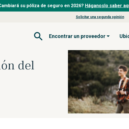
Cambiará su póliza de seguro en 2026?
Háganoslo saber aqu
Solicitar una segunda opinión
Encontrar un proveedor
Ubi
Abrir formulario de búsqueda
ión del