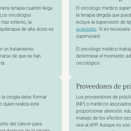
era terapia cuando llega
El oncólogo médico supervi
. Los oncólogos
la terapia dirigida que pue
 haz externo, la
incluye la supervisión de la
quiterapia de alta dosis es
avanzado
. Si es necesari
supervisará.
r un tratamiento
El oncólogo médico trabaj
rarse de que se han
determinar el momento ad
na.
oncológico.
Proveedores de pr
 la cirugía debe formar
Los proveedores de práct
o quien realiza este
(NP) o médicos asociados 
proporcionar atención, edu
manejo de los efectos secu
ento del cáncer para
vea al APP. Aunque no son
er después de la cirugía.