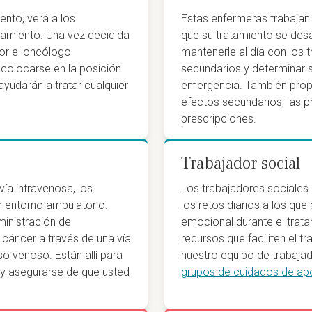
ento, verá a los
Estas enfermeras trabajan
tamiento. Una vez decidida
que su tratamiento se desa
por el oncólogo
mantenerle al día con los 
 colocarse en la posición
secundarios y determinar 
yudarán a tratar cualquier
emergencia. También prop
efectos secundarios, las pr
prescripciones.
Trabajador social
vía intravenosa, los
Los trabajadores sociales
un entorno ambulatorio.
los retos diarios a los qu
inistración de
emocional durante el trat
 cáncer a través de una vía
recursos que faciliten el 
so venoso. Están allí para
nuestro equipo de trabajad
s y asegurarse de que usted
grupos de cuidados de a