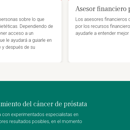
Asesor financiero 
 personas sobre lo que
Los asesores financieros 
ietéticas. Dependiendo de
por los recursos financie
ener acceso a un
ayudarle a entender mejor 
ue le ayudará a guiarle en
te y después de su
tamiento del cáncer de próstata
a con experimentados especialistas en
ores resultados posibles, en el momento