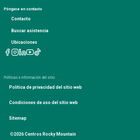
Blog profesional médico
de reclamación 504
Pruebas genéticas
Actas de la reunión del IBC
Póngase en contacto
Aviso de no discriminación
La nutrición en el tratamiento del cáncer
Contacto
Aviso de políticas de privacidad
Citas de telesalud
Buscar asistencia
Ubicaciones
Políticas e información del sitio
Política de privacidad del sitio web
Condiciones de uso del sitio web
Sitemap
©2026 Centros Rocky Mountain