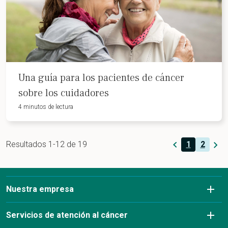
Una guía para los pacientes de cáncer
sobre los cuidadores
4 minutos de lectura
Resultados 1-12 de 19
1
2
Nuestra empresa
Sobre nosotros
Servicios de atención al cáncer