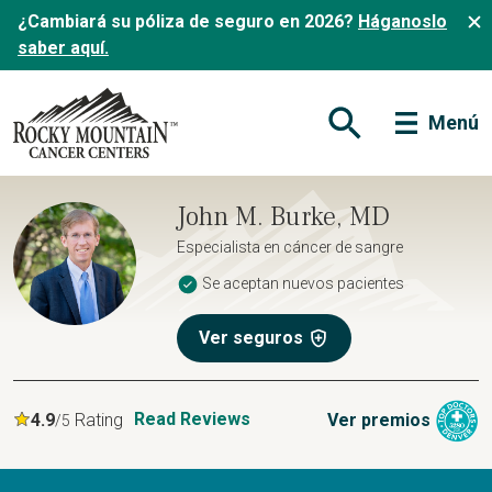
¿Cambiará su póliza de seguro en 2026?
Háganoslo
saber aquí.
Menú
Abrir formulario de
John M. Burke, MD
Especialista en cáncer de sangre
Se aceptan nuevos pacientes
Ver seguros
Read Reviews
4.9
Rating
Ver premios
/5