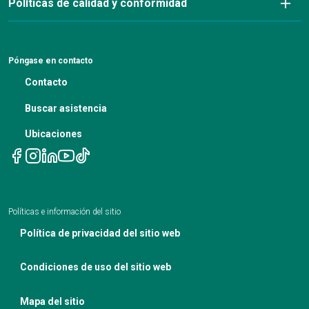
Políticas de calidad y conformidad
Carreras
Actualizaciones sobre el cáncer para proveedores de
atención primaria
Recursos para pacientes
Asesoramiento financiero
Noticias
Aviso de no discriminación de la ADA y procedimiento
Blog profesional médico
de reclamación 504
Pruebas genéticas
Actas de la reunión del IBC
Póngase en contacto
Aviso de no discriminación
La nutrición en el tratamiento del cáncer
Contacto
Aviso de políticas de privacidad
Citas de telesalud
Buscar asistencia
Ubicaciones
Políticas e información del sitio
Política de privacidad del sitio web
Condiciones de uso del sitio web
Mapa del sitio