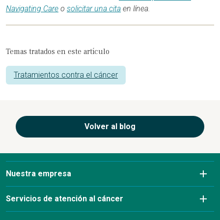
Navigating Care
o
solicitar una cita
en línea.
Temas tratados en este artículo
Tratamientos contra el cáncer
Volver al blog
Nuestra empresa
Sobre nosotros
Servicios de atención al cáncer
Afecciones que tratamos