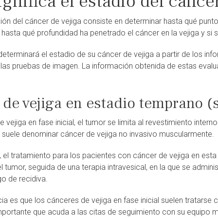
gnifica el estadio del cánce
ción del cáncer de vejiga consiste en determinar hasta qué pun
 hasta qué profundidad ha penetrado el cáncer en la vejiga y si 
terminará el estadio de su cáncer de vejiga a partir de los info
 las pruebas de imagen. La información obtenida de estas evalua
 de vejiga en estadio temprano (
e vejiga en fase inicial, el tumor se limita al revestimiento inter
le suele denominar cáncer de vejiga no invasivo muscularmente.
, el tratamiento para los pacientes con cáncer de vejiga en esta
el tumor, seguida de una terapia intravesical, en la que se admin
go de recidiva.
ia es que los cánceres de vejiga en fase inicial suelen tratarse
portante que acuda a las citas de seguimiento con su equipo m