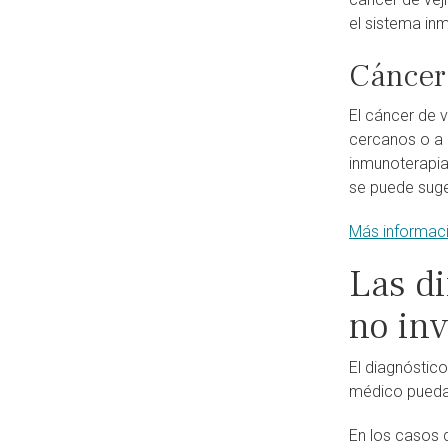
el sistema in
Cáncer
El cáncer de v
cercanos o a 
inmunoterapia
se puede suger
Más informació
Las di
no in
El diagnóstico
médico pueda 
En los casos d