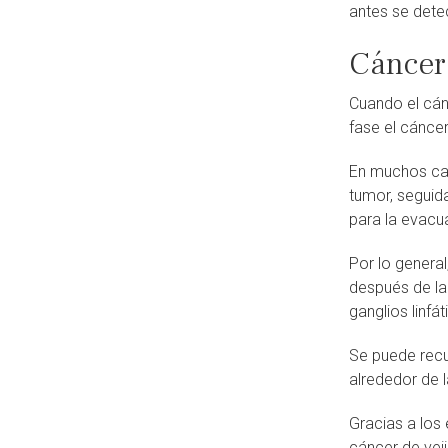
antes se detec
Cáncer
Cuando el cán
fase el cánce
En muchos caso
tumor, seguida
para la evacu
Por lo genera
después de la
ganglios linfá
Se puede recur
alrededor de l
Gracias a los 
cáncer de vej