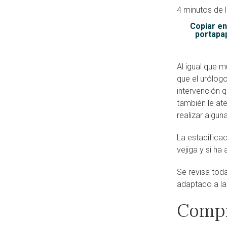
4 minutos de 
Copiar en
portapa
Al igual que 
que el urólog
intervención q
también le at
realizar algun
La estadifica
vejiga y si ha
Se revisa tod
adaptado a la
Compr