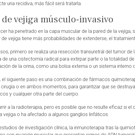
te una recidiva, más fácil será tratarla.
 de vejiga músculo-invasivo
cer ha penetrado en la capa muscular de la pared de la vejiga,
r de vejiga tiene más probabilidades de extenderse, el tratamien
s, primero se realiza una resección transuretral del tumor de l
 de una cistectomía radical para extirpar parte o la totalidad de
ación de la orina, como una bolsa externa o un sistema interno
l, el siguiente paso es una combinación de fármacos quimioterapé
 cirugía o en ambos momentos, para garantizar que se destruyan 
ticos y cualquier otra parte del cuerpo.
rir a la radioterapia, pero es posible que no resulte eficaz si 
a vejiga o ha afectado a algunos ganglios linfáticos.
estudios de investigación clínica, la inmunoterapia tras la quim
iga con invasión muscular que presentan signos de ADN tumoral 