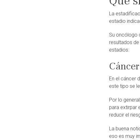
Qué si
La estadifica
estadio indica
Su oncólogo de
resultados de
estadios:
Cáncer
En el cáncer d
este tipo se 
Por lo general
para extirpar 
reducir el ries
La buena notic
eso es muy im