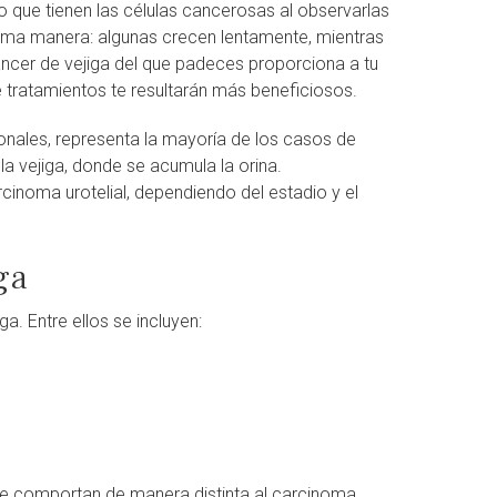
o que tienen las células cancerosas al observarlas
sma manera: algunas crecen lentamente, mientras
cáncer de vejiga del que padeces proporciona a tu
tratamientos te resultarán más beneficiosos.
onales, representa la mayoría de los casos de
 la vejiga, donde se acumula la orina.
cinoma urotelial, dependiendo del estadio y el
ga
. Entre ellos se incluyen:
y se comportan de manera distinta al carcinoma