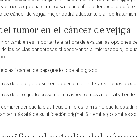
r este motivo, podría ser necesario un enfoque terapéutico dife
o de cáncer de vejiga, mejor podrá adaptar tu plan de tratamient
el tumor en el cáncer de vejiga
umor también es importante a la hora de evaluar las opciones de 
n de las células cancerosas al observarlas al microscopio, lo q
po.
e clasifican en de bajo grado o de alto grado:
eres de bajo grado suelen crecer lentamente y es menos prob
eres de alto grado presentan un aspecto más anormal y tiende
 comprender que la clasificación no es lo mismo que la estadifi
cáncer más allá de su ubicación original. Sin embargo, ambas s