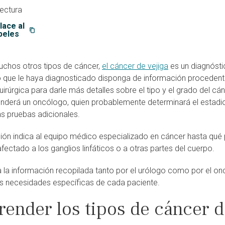
lectura
lace al
peles
muchos otros tipos de cáncer,
el cáncer de vejiga
es un diagnósti
o que le haya diagnosticado disponga de información procedente 
uirúrgica para darle más detalles sobre el tipo y el grado del c
enderá un oncólogo, quien probablemente determinará el estadio 
as pruebas adicionales.
ción indica al equipo médico especializado en cáncer hasta qué 
 afectado a los ganglios linfáticos o a otras partes del cuerpo.
a la información recopilada tanto por el urólogo como por el on
s necesidades específicas de cada paciente.
ender los tipos de cáncer d