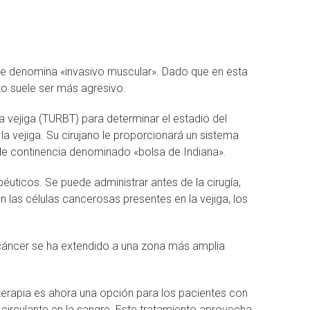
 se denomina «invasivo muscular». Dado que en esta
to suele ser más agresivo.
a vejiga (TURBT) para determinar el estadio del
 la vejiga. Su cirujano le proporcionará un sistema
 de continencia denominado «bolsa de Indiana».
uticos. Se puede administrar antes de la cirugía,
las células cancerosas presentes en la vejiga, los
el cáncer se ha extendido a una zona más amplia
ioterapia es ahora una opción para los pacientes con
circulante en la sangre. Este tratamiento aprovecha