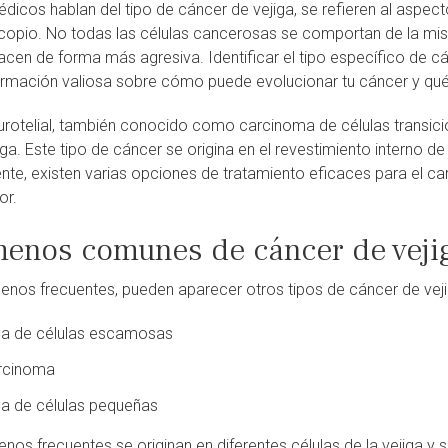
icos hablan del tipo de cáncer de vejiga, se refieren al aspect
copio. No todas las células cancerosas se comportan de la mi
hacen de forma más agresiva. Identificar el tipo específico de 
rmación valiosa sobre cómo puede evolucionar tu cáncer y qué 
urotelial, también conocido como carcinoma de células transici
ga. Este tipo de cáncer se origina en el revestimiento interno de
te, existen varias opciones de tratamiento eficaces para el car
or.
menos comunes de cáncer de veji
nos frecuentes, pueden aparecer otros tipos de cáncer de vejiga
a de células escamosas
rcinoma
a de células pequeñas
enos frecuentes se originan en diferentes células de la vejiga 