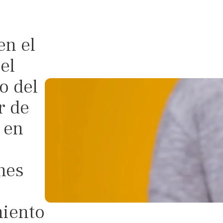
en el
 el
o del
r de
 en
nes
miento