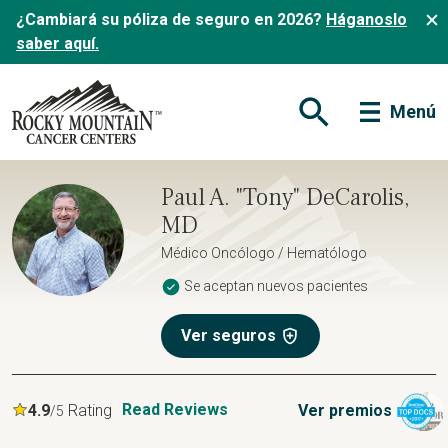
¿Cambiará su póliza de seguro en 2026?
Háganoslo
saber aquí.
Menú
Abrir formulario de
Paul A. "Tony" DeCarolis,
MD
Médico Oncólogo / Hematólogo
Se aceptan nuevos pacientes
Ver seguros
Read Reviews
4.9
Rating
Ver premios
/5