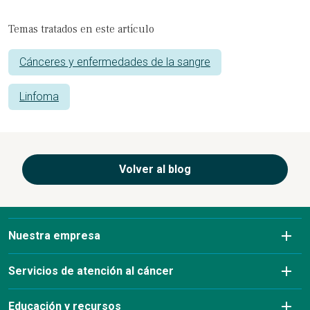
Temas tratados en este artículo
Cánceres y enfermedades de la sangre
Linfoma
Volver al blog
Nuestra empresa
Sobre nosotros
Servicios de atención al cáncer
Afecciones que tratamos
Diagnóstico por imagen
Educación y recursos